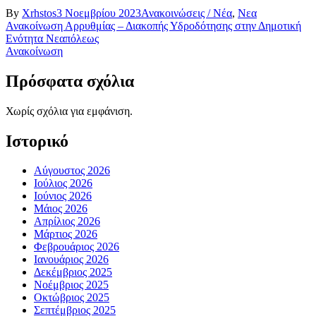
By
Xrhstos
3 Νοεμβρίου 2023
Ανακοινώσεις / Νέα
,
Νεα
Πλοήγηση
Ανακοίνωση Αρρυθμίας – Διακοπής Υδροδότησης στην Δημοτική
Ενότητα Νεαπόλεως
άρθρων
Ανακοίνωση
Πρόσφατα σχόλια
Χωρίς σχόλια για εμφάνιση.
Ιστορικό
Αύγουστος 2026
Ιούλιος 2026
Ιούνιος 2026
Μάιος 2026
Απρίλιος 2026
Μάρτιος 2026
Φεβρουάριος 2026
Ιανουάριος 2026
Δεκέμβριος 2025
Νοέμβριος 2025
Οκτώβριος 2025
Σεπτέμβριος 2025