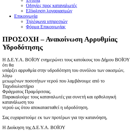
Έντυπα
Οδηγίες προς καταναλωτές
Εξόφληση λογαριασμών
Επικοινωνία
Τηλέφωνα υπηρεσιών
Φόρμα Επικοινωνίας
ΠΡΟΣΟΧΗ – Ανακοίνωση Αρρυθμίας
Υδροδότησης
Η Δ.Ε.Υ.Α. ΒΟΪΟΥ ενημερώνει τους κατοίκους του Δήμου ΒΟΪΟΥ
ότι θα
υπάρξει αρρυθμία στην υδροδότηση του συνόλου των οικισμών,
λόγω
μειωμένων ποσοτήτων νερού που λαμβάνουμε από το
Ταχυδιυλιστήριο
Φράγματος Πραμόριτσας.
Παρακαλούμε τους καταναλωτές για συνετή και ορθολογική
κατανάλωση του
νερού ως ότου αποκατασταθεί η υδροδότηση.
Σας ευχαριστούμε εκ των προτέρων για την κατανόηση,
Η Διοίκηση της Δ.Ε.Υ.Α. ΒΟΪΟΥ